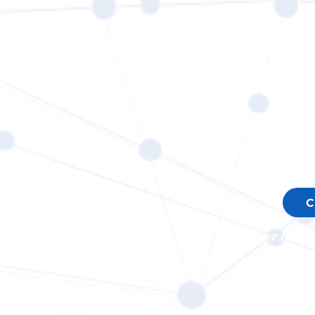
C
Over the p