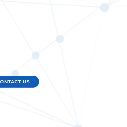
ONTACT US
hone or online