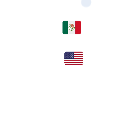
rmes@bsolutions.com.mx
Tel:
+52 55 720 93140
Office:
+1 (832) 631-6337
rvados.