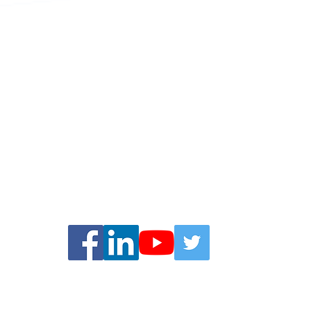
info
Let's Get Social
️ Copyright Business Solutions BLK. Todos los derechos rese